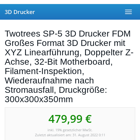
Skip to main content
3D Drucker
Toggl
Twotrees SP-5 3D Drucker FDM
Großes Format 3D Drucker mit
XYZ Linearführung, Doppelter Z-
Achse, 32-Bit Motherboard,
Filament-Inspektion,
Wiederaufnahme nach
Stromausfall, Druckgröße:
300x300x350mm
479,99 €
inkl. 19% gesetzlicher MwSt.
Zuletzt aktualisiert am: 31. August 2022 0:11