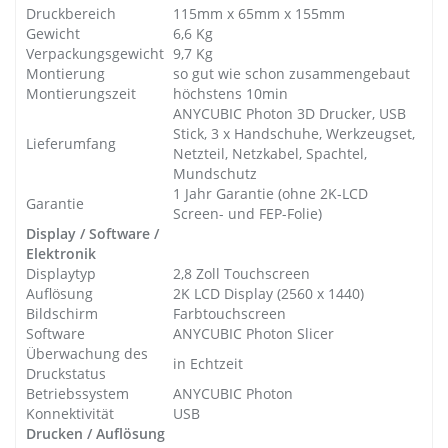
Druckbereich
115mm x 65mm x 155mm
Gewicht
6,6 Kg
Verpackungsgewicht
9,7 Kg
Montierung
so gut wie schon zusammengebaut
Montierungszeit
höchstens 10min
ANYCUBIC Photon 3D Drucker, USB
Stick, 3 x Handschuhe, Werkzeugset,
Lieferumfang
Netzteil, Netzkabel, Spachtel,
Mundschutz
1 Jahr Garantie (ohne 2K-LCD
Garantie
Screen- und FEP-Folie)
Display / Software /
Elektronik
Displaytyp
2,8 Zoll Touchscreen
Auflösung
2K LCD Display (2560 x 1440)
Bildschirm
Farbtouchscreen
Software
ANYCUBIC Photon Slicer
Überwachung des
in Echtzeit
Druckstatus
Betriebssystem
ANYCUBIC Photon
Konnektivität
USB
Drucken / Auflösung