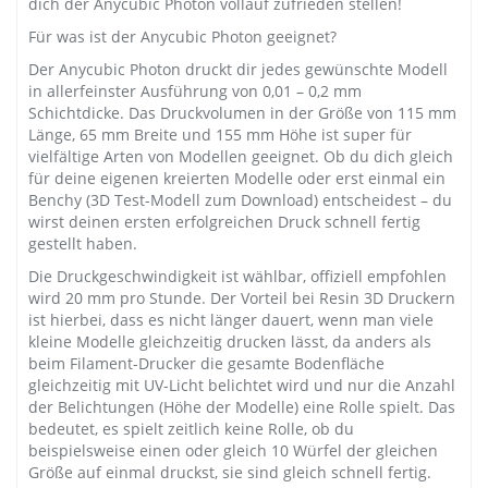
dich der Anycubic Photon vollauf zufrieden stellen!
Für was ist der Anycubic Photon geeignet?
Der Anycubic Photon druckt dir jedes gewünschte Modell
in allerfeinster Ausführung von 0,01 – 0,2 mm
Schichtdicke. Das Druckvolumen in der Größe von 115 mm
Länge, 65 mm Breite und 155 mm Höhe ist super für
vielfältige Arten von Modellen geeignet. Ob du dich gleich
für deine eigenen kreierten Modelle oder erst einmal ein
Benchy (3D Test-Modell zum Download) entscheidest – du
wirst deinen ersten erfolgreichen Druck schnell fertig
gestellt haben.
Die Druckgeschwindigkeit ist wählbar, offiziell empfohlen
wird 20 mm pro Stunde. Der Vorteil bei Resin 3D Druckern
ist hierbei, dass es nicht länger dauert, wenn man viele
kleine Modelle gleichzeitig drucken lässt, da anders als
beim Filament-Drucker die gesamte Bodenfläche
gleichzeitig mit UV-Licht belichtet wird und nur die Anzahl
der Belichtungen (Höhe der Modelle) eine Rolle spielt. Das
bedeutet, es spielt zeitlich keine Rolle, ob du
beispielsweise einen oder gleich 10 Würfel der gleichen
Größe auf einmal druckst, sie sind gleich schnell fertig.