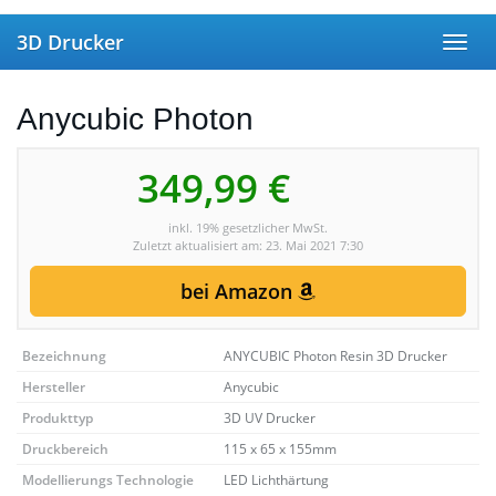
Skip to main content
3D Drucker
Toggl
Anycubic Photon
349,99 €
inkl. 19% gesetzlicher MwSt.
Zuletzt aktualisiert am: 23. Mai 2021 7:30
bei Amazon
Bezeichnung
ANYCUBIC Photon Resin 3D Drucker
Hersteller
Anycubic
Produkttyp
3D UV Drucker
Druckbereich
115 x 65 x 155mm
Modellierungs Technologie
LED Lichthärtung