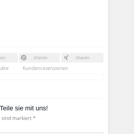
ren
sharen
sharen
ukte
Kundenrezensionen
eile sie mit uns!
r sind markiert *