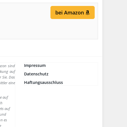
bei Amazon
Impressum
azon sind
irkung auf
Datenschutz
r Sie. Das
Haftungsausschluss
ttler eine
se auf
ch
ets auf
rund
nn es
e