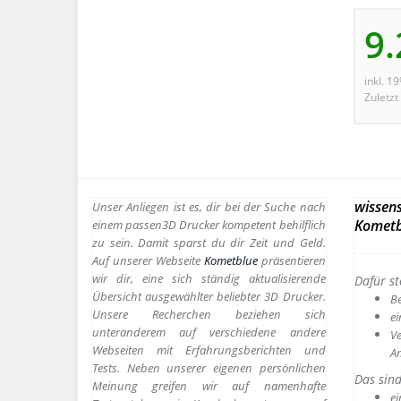
9.
inkl. 1
Zuletzt
wissens
Unser Anliegen ist es, dir bei der Suche nach
Kometb
einem passen
3D Drucker kompetent behilflich
zu sein.
Damit sparst du dir Zeit und Geld.
Auf unserer Webseite
Kometblue
präsentieren
wir dir, eine sich ständig aktualisierende
Dafür st
Übersicht ausgewählter beliebter 3D Drucker.
B
Unsere Recherchen beziehen sich
e
i
unteranderem auf verschiedene andere
Ve
Webseiten mit Erfahrungsberichten und
A
Tests. Neben unserer eigenen persönlichen
Das sin
Meinung greifen wir auf namenhafte
ei