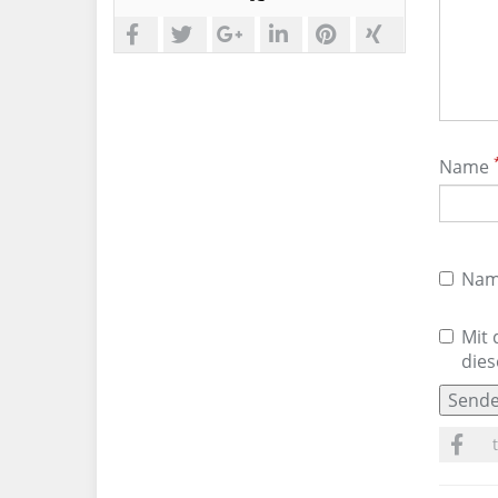
teilen
tweeten
plussen
sharen
sharen
sharen
Name
Name
Mit 
dies