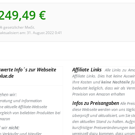
249,49 €
9% gesetzlicher MwSt.
 aktualisiert am: 31. August 2022 0:41
werte Info´s zur Webseite
Affiliate Links
Alle Links zu Am
lue.de
Affiliate Links. Dies hat keine Ausw
Ihre Kosten und
keine Nachteile
fü
bedeutet lediglich, dass wir als Vermi
Provision von Amazon erhalten
ehen wir:
eratung und Information
Infos zu Preisangaben
Alle Prei
ne aktuelle Affiliate-Webseite
diese Webseite werden von uns tägli
rgleich von beliebten Produkten bei
überprüft und aktualisiert, um Sie st
mazon
den aktuellen Stand zu halten. Aufg
d wir
nicht
:
kurzfristiger Preisveränderungen ka
vereinzelt dazu kommen, dass unser
n Verkäufer und Händler