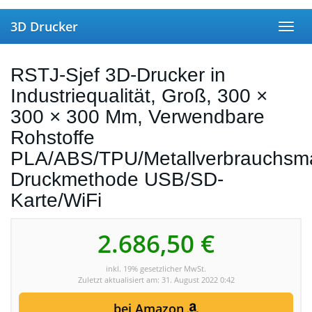
Skip to main content
3D Drucker
Toggl
RSTJ-Sjef 3D-Drucker in
Industriequalität, Groß, 300 ×
300 × 300 Mm, Verwendbare
Rohstoffe
PLA/ABS/TPU/Metallverbrauchsmate
Druckmethode USB/SD-
Karte/WiFi
2.686,50 €
inkl. 19% gesetzlicher MwSt.
Zuletzt aktualisiert am: 31. August 2022 0:42
bei Amazon