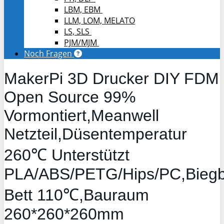
LBM, EBM
LLM, LOM, MELATO
LS, SLS
PJM/MJM
Noch Fragen
MakerPi 3D Drucker DIY FDM
Open Source 99%
Vormontiert,Meanwell
Netzteil,Düsentemperatur
260℃ Unterstützt
PLA/ABS/PETG/Hips/PC,Bieg
Bett 110℃,Bauraum
260*260*260mm