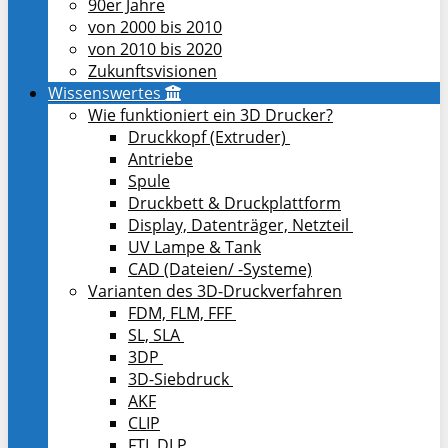
90er Jahre
von 2000 bis 2010
von 2010 bis 2020
Zukunftsvisionen
Wissenswertes
Wie funktioniert ein 3D Drucker?
Druckkopf (Extruder)
Antriebe
Spule
Druckbett & Druckplattform
Display, Datenträger, Netzteil
UV Lampe & Tank
CAD (Dateien/ -Systeme)
Varianten des 3D-Druckverfahren
FDM, FLM, FFF
SL, SLA
3DP
3D-Siebdruck
AKF
CLIP
FTI, DLP