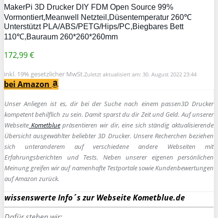
MakerPi 3D Drucker DIY FDM Open Source 99%
Vormontiert,Meanwell Netzteil,Düsentemperatur 260℃
Unterstützt PLA/ABS/PETG/Hips/PC,Biegbares Bett
110℃,Bauraum 260*260*260mm
172,99 €
inkl. 19% gesetzlicher MwSt.
Zuletzt aktualisiert am: 30. August 2022 23:44
bei Amazon
Unser Anliegen ist es, dir bei der Suche nach einem passen
3D Drucker
kompetent behilflich zu sein.
Damit sparst du dir Zeit und Geld. Auf unserer
Webseite
Kometblue
präsentieren wir dir, eine sich ständig aktualisierende
Übersicht ausgewählter beliebter 3D Drucker. Unsere Recherchen beziehen
sich unteranderem auf verschiedene andere Webseiten mit
Erfahrungsberichten und Tests. Neben unserer eigenen persönlichen
Meinung greifen wir auf namenhafte Testportale sowie Kundenbewertungen
auf Amazon zurück.
wissenswerte Info´s zur Webseite Kometblue.de
Dafür stehen wir: