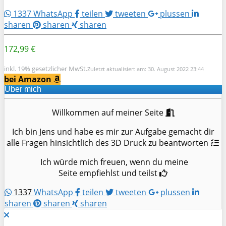
1337
WhatsApp
teilen
tweeten
plussen
sharen
sharen
sharen
172,99 €
inkl. 19% gesetzlicher MwSt.
Zuletzt aktualisiert am: 30. August 2022 23:44
bei Amazon
Über mich
Willkommen auf meiner Seite
Ich bin Jens und habe es mir zur Aufgabe gemacht dir
alle Fragen hinsichtlich des 3D Druck zu beantworten
Ich würde mich freuen, wenn du meine
Seite empfiehlst und teilst
1337
WhatsApp
teilen
tweeten
plussen
sharen
sharen
sharen