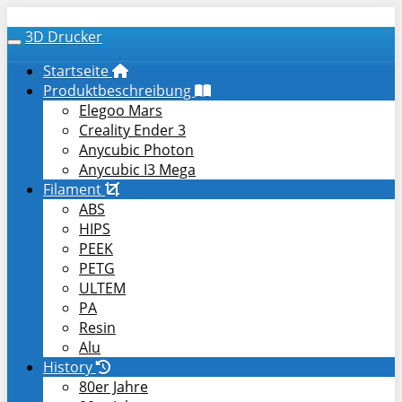
Skip to main content
3D Drucker
Toggle navigation
Startseite
Produktbeschreibung
Elegoo Mars
Creality Ender 3
Anycubic Photon
Anycubic I3 Mega
Filament
ABS
HIPS
PEEK
PETG
ULTEM
PA
Resin
Alu
History
80er Jahre