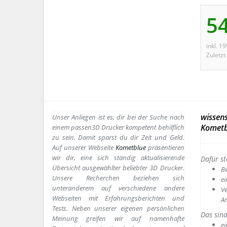
5
inkl. 1
Zuletzt
wissens
Unser Anliegen ist es, dir bei der Suche nach
Kometb
einem passen
3D Drucker kompetent behilflich
zu sein.
Damit sparst du dir Zeit und Geld.
Auf unserer Webseite
Kometblue
präsentieren
wir dir, eine sich ständig aktualisierende
Dafür st
Übersicht ausgewählter beliebter 3D Drucker.
B
Unsere Recherchen beziehen sich
e
i
unteranderem auf verschiedene andere
Ve
Webseiten mit Erfahrungsberichten und
A
Tests. Neben unserer eigenen persönlichen
Das sin
Meinung greifen wir auf namenhafte
ei