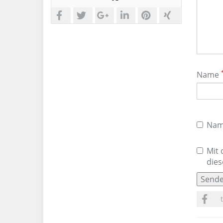
teilen
tweeten
plussen
sharen
sharen
sharen
Name
Name
Mit 
dies