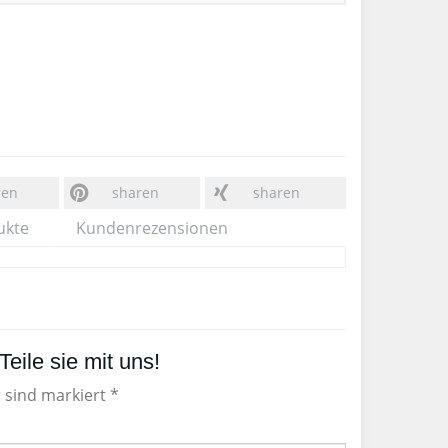
ren
sharen
sharen
ukte
Kundenrezensionen
eile sie mit uns!
r sind markiert *