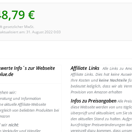
48,79 €
9% gesetzlicher MwSt.
 aktualisiert am: 31. August 2022 0:03
werte Info´s zur Webseite
Affiliate Links
Alle Links zu Am
lue.de
Affiliate Links. Dies hat keine Ausw
Ihre Kosten und
keine Nachteile
fü
bedeutet lediglich, dass wir als Vermi
Provision von Amazon erhalten
ehen wir:
eratung und Information
Infos zu Preisangaben
Alle Prei
ne aktuelle Affiliate-Webseite
diese Webseite werden von uns tägli
rgleich von beliebten Produkten bei
überprüft und aktualisiert, um Sie st
mazon
den aktuellen Stand zu halten. Aufg
d wir
nicht
:
kurzfristiger Preisveränderungen ka
vereinzelt dazu kommen, dass unser
n Verkäufer und Händler