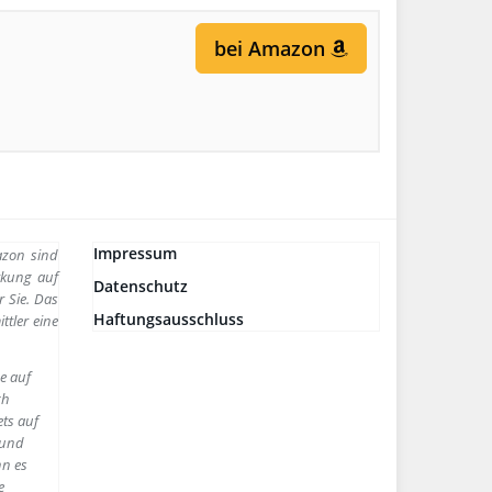
bei Amazon
Impressum
azon sind
irkung auf
Datenschutz
r Sie. Das
Haftungsausschluss
ttler eine
se auf
ch
ets auf
rund
nn es
e